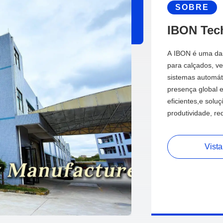
SOBRE
IBON Tech
A IBON é uma das 
para calçados, ve
sistemas automát
presença global e
eficientes,e solu
produtividade, re
Vista