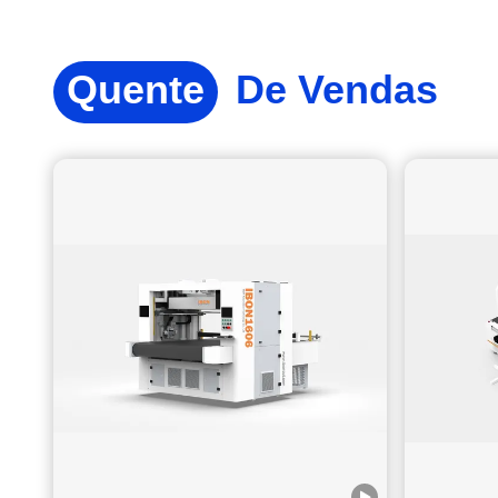
recente inovação: oSistema inteligente de corte e marcação
de próxima geraçãoEste sistema, concebido para
revolucionar as indústrias do calçado, do couro e do
Quente
De Vendas
automóvel, combinaTecnologia de visão baseada em IA,ultra-
alta precisão, eeficiência incomparávelpara levar a sua
produção para o próximo nível. O que esperar em nosso
estande: Demonstrações ao vivo: Veja o nosso novo sistema
em acçãoPrecisão ± 0,1 mmeOperação 30% mais rápida.
Informações Exclusivas: Saiba como a nossa tecnologia pode
otimizar os seus processos de produção e reduzir os custos.
Consultas de peritos: Conheça nossos engenheiros e discuta
soluções personalizadas para suas necessidades
específicas. Por Que Assistir? Seja o PrimeiroTestemunhe
oestreia mundialda nossa mais recente tecnologia. Rede:
Conectar-se com líderes da indústria e explorar novas
oportunidades de negócio. Experiência de excelência:
Descubra por que a IBON é confiável pelos principais
fabricantes do mundo. Detalhes do evento como abaixo
imagens: Exposição Internacional de Máquinas de Calçado
de DongguanExposição Internacional de Tecnologia de