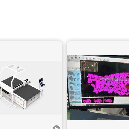
Eles optaram por comprar oMáquina de corte CNC IBON
IB0609para sua sala de amostra. Esta decisão não se tratou
de substituir máquinas antigas – mas sim de escolher uma
solução melhor. Facilidade de operação: o fator-chave que
mudou a decisão O engenheiro de fábrica, que tem anos de
experiência no uso de máquinas EMMA, compartilhou uma
visão muito direta: "O IBON é muito mais fácil de operar. Eu
poderia usá-lo imediatamente, sem treinamento." Comparado
aos sistemas tradicionais: Nenhuma configuração complicada
Sem longa curva de aprendizado Início de produção mais
rápido Para salas de amostra onde a velocidade e a
flexibilidade são críticas, isso se torna umenorme vantagem.
Comparação completa do mercado antes da compra Antes
de tomar a decisão, a equipe de engenharia: Visitou várias
exposições Comparamos todas as principais marcas de
máquinas de corte Testamos diferentes sistemas Eles
avaliaram: Usabilidade de software Velocidade de corte Nível
de automação Capacidade de aninhamento inteligente