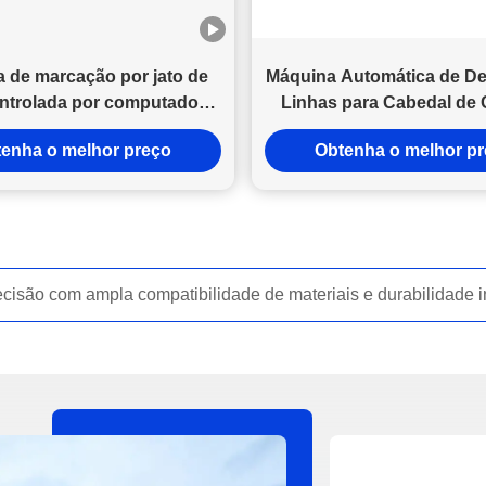
 de marcação por jato de
Máquina Automática de D
ontrolada por computador
Linhas para Cabedal de 
 de trabalho de 1200 x 900
com Área de Trabalho de
enha o melhor preço
Obtenha o melhor p
tema de desenho de linhas
900mm e Tinta Fluoresc
UV para calçados
para Marcação a Jato d
Precisa