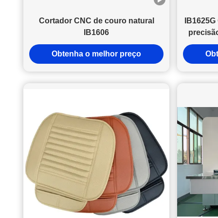
Fabricação de Guangzhou Responda agora. Não perca esta
oportunidade de experimentar o futuro da tecnologia de corte
Cortador CNC de couro natural
IB1625G 
e marcação. E-mailInformações: info@iboncutting.com
IB1606
precisã
Telefone+8613925852182 Página Web:www.iboncutting.com
1600 m
Obtenha o melhor preço
Obt
máxim