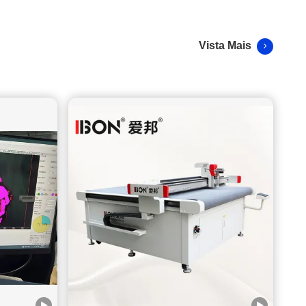
gama completa de produtos de fibra de carbono, cobrindo
tudo, desde matérias-primas até componentes acabados, e
exportam extensivamente para o mercado europeu. Seus
Vista Mais
produtos são amplamente utilizados em indústrias exigentes,
como: componentes aeroespaciais interiores automotivos
capas de celular equipamentos esportivos de alta
performance Para este tipo de produto de alto valor, a
qualidade do corte afeta diretamente o grau do produto final.
O Desafio que Enfrentaram Antes da automação, a fábrica
dependia fortemente de processos de corte semiautomáticos.
Com o aumento de seus pedidos no exterior, vários
problemas se tornaram mais evidentes: A precisão do corte
era inconsistente O desperdício de material era maior do que
o esperado A velocidade de produção não conseguia
acompanhar pedidos de grande volume Os custos de mão de
obra continuavam a subir Clientes de ponta exigiam
tolerâncias mais rigorosas Para materiais de fibra de
carbono, mesmo pequenos desvios de corte podem levar à
rejeição do produto. A gerência da fábrica percebeu que
continuar com métodos tradicionais limitaria seu crescimento.