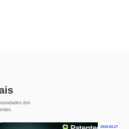
ais
cessidades dos
ientes.
2026.02.27