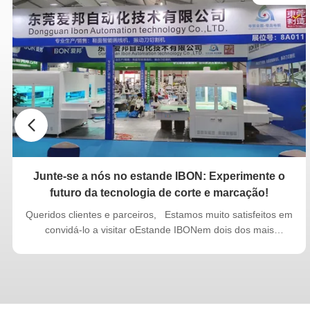
Junte-se a nós no estande IBON: Experimente o
futuro da tecnologia de corte e marcação!
Queridos clientes e parceiros, Estamos muito satisfeitos em
convidá-lo a visitar oEstande IBONem dois dos mais
prestigiados eventos da indústria na China: Exposição
Internacional de Máquinas de Calçado de Dongguan(25 a 27
de março de 2025) Exposição Internacional de Tecnologia de
Fabricação de Guangzhou(28 a 30 de maio de 2025) Este
ano, estamos orgulhosos delançar globalmente a nossa mais