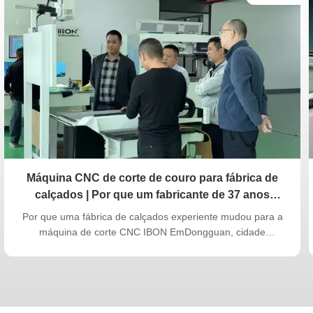
Máquina CNC de corte de couro para fábrica de
calçados | Por que um fabricante de 37 anos
escolheu o IBON IB0609
Por que uma fábrica de calçados experiente mudou para a
máquina de corte CNC IBON EmDongguan, cidade
conhecida como centro global da fabricação de calçados,
umaFábrica de calçados de 37 anos em Houjierecentemente
fez uma atualização estratégica. Apesar de já estar em
operação: 5 máquinas de corte pórtico deEMMA 2 máquinas
de corte deÁTOMO Várias máquinas de marcação superior