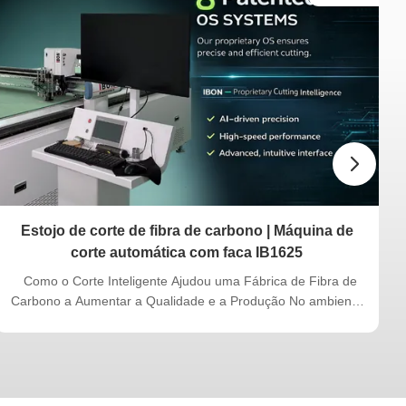
Estojo de corte de fibra de carbono | Máquina de
corte automática com faca IB1625
Como o Corte Inteligente Ajudou uma Fábrica de Fibra de
Carbono a Aumentar a Qualidade e a Produção No ambiente
de fabricação de ponta de hoje, a precisão não é mais
opcional — é essencial. Não faz muito tempo, nossa equipe
naIBON CUTTING MACHINERY trabalhou com um fabricante
de fibra de carbono em larga escala baseado naChina. Este
cliente não é uma pequena oficina. Eles produzem uma