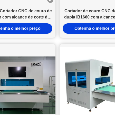
Cortador CNC de couro de
Cortador de couro CNC d
o com alcance de corte de
dupla IB1660 com alcance
mX2500 mm e espessura
de 1600mmX6000mm e alta
enha o melhor preço
Obtenha o melhor p
a de 60 mm para couro
para couro genuí
genuíno