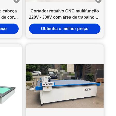
Eles precisavam de umasolução de corte digital industrial,
estável e de alta precisão. Por que Escolheram a Máquina de
e cabeça
Cortador rotativo CNC multifunção
Corte Automática IB1625 Após avaliação técnica e testes de
 de corte
220V - 380V com área de trabalho de
amostra, o cliente finalmente selecionou o sistema de corte
 precisão
1600 x 1300 mm e precisão de
automático com faca oscilante IB1625 da IBON. O que os
reço
Obtenha o melhor preço
no
posicionamento de ±0,01 mm
convenceu não foram apenas as especificações da máquina,
mas o desempenho real de produção.