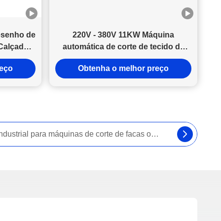
esenho de
220V - 380V 11KW Máquina
Calçado
automática de corte de tecido de
 1200 x
grande formato personalizada para
reço
Obtenha o melhor preço
ente UV
estruturas de sombra ao ar livre
e Tinta
Ferramenta de oscilação elétrica EOT - Corte de alta precisão com durabilidade industrial e calor e atrito mínimos para tecidos pré-preg