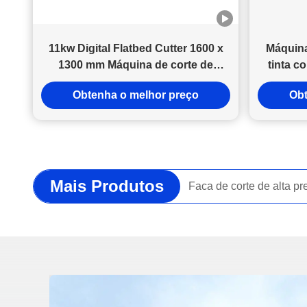
11kw Digital Flatbed Cutter 1600 x
Máquina
1300 mm Máquina de corte de
tinta c
esteiras de automóvel CNC com 3
com área
Obtenha o melhor preço
Obt
anos de garantia
mm e sis
Mais Produtos