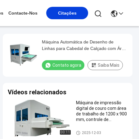
es
Contacte-Nos
Citações
Máquina Automática de Desenho de
Linhas para Cabedal de Calçado com Área
de Trabalho de 1200 x 900mm e Tinta
Fluorescente UV para Marcação a Jato de
Contato agora
Saiba Mais
Tinta Precisa
Vídeos relacionados
Máquina de impressão
digital de couro com área
de trabalho de 1200 x 900
mm, controle de
computador e tinta
fluorescente para
Máquina de marcação de sap
00:11
2025-12-03
marcação de sapatos
atos