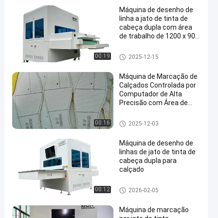
Máquina de desenho de
linha a jato de tinta de
cabeça dupla com área
de trabalho de 1200 x 900
mm e reconhecimento
automático para parte
Máquina de marcação de sap
00:19
2025-12-15
superior do sapato
atos
Máquina de Marcação de
Calçados Controlada por
Computador de Alta
Precisão com Área de
Trabalho de 1200 x
900mm para Cabedal e
Máquina de marcação de sap
00:16
2025-12-03
Gáspea de Calçado
atos
Máquina de desenho de
linhas de jato de tinta de
cabeça dupla para
calçado
Máquina de marcação de sap
00:12
2026-02-05
atos
Máquina de marcação