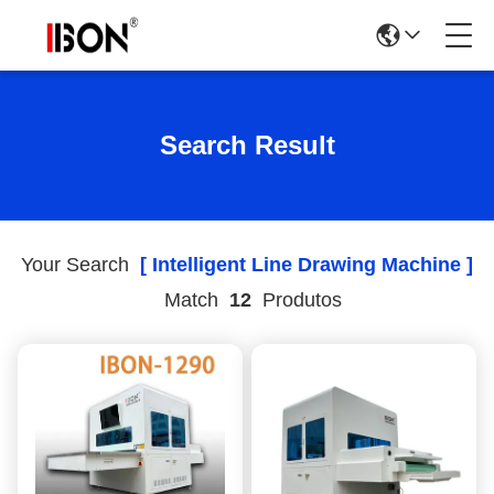
Search Result
Your Search
[ Intelligent Line Drawing Machine ]
Match
12
Produtos