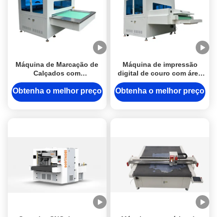
Máquina de Marcação de
Máquina de impressão
Calçados com
digital de couro com área
Reconhecimento Visual
de trabalho de 1200 x 900
Inteligente Totalmente
mm, controle de
Obtenha o melhor preço
Obtenha o melhor preço
Automática de Alta
computador e tinta
Velocidade para Desenho
fluorescente para
de Linhas a Jato de Tinta
marcação de sapatos
Digital em Cabedais de
Calçados