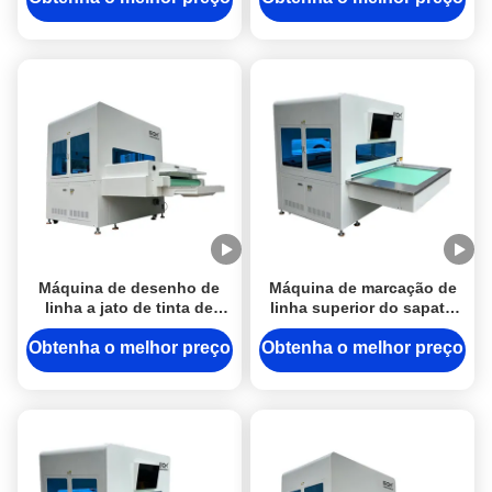
5000pcs/h
Máquina de desenho de
Máquina de marcação de
linha a jato de tinta de
linha superior do sapato
cabeça dupla com área de
Máquina de marcação de
trabalho de 1200 x 900 mm
tecido de controle por
Obtenha o melhor preço
Obtenha o melhor preço
e reconhecimento
computador Alta precisão
automático para parte
superior do sapato