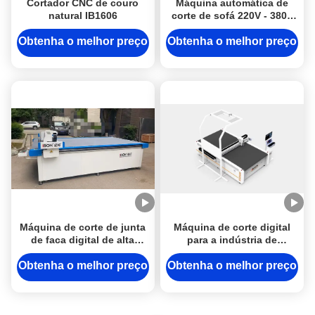
Cortador CNC de couro
Máquina automática de
natural IB1606
corte de sofá 220V - 380V
Máquina CNC de faca
Obtenha o melhor preço
Obtenha o melhor preço
Máquina de corte de junta
Máquina de corte digital
de faca digital de alta
para a indústria de
precisão com garantia de
publicidade e embalagens
três anos e sem moldes
Obtenha o melhor preço
Obtenha o melhor preço
necessários para corte
CNC personalizável