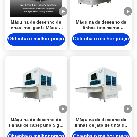
Máquina de desenho de
Máquina de desenho de
linhas inteligente Máquina
linhas totalmente
automática de marcação
automática 220v Máquina
de linhas 3kw Para calçado
de marcação de sapatos
Obtenha o melhor preço
Obtenha o melhor preço
superior
inteligente
Máquina de desenho de
Máquina de desenho de
linhas de cabeçalho Sigle
linhas de jato de tinta de
Máquina de impressão de
cabeça dupla para calçado
couro 3kw 3000 -
Obtenha o melhor preço
Obtenha o melhor preço