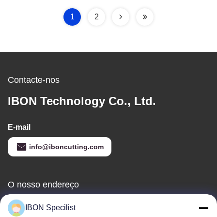
para tapetes de piso
trabalho ± 0,01 mm
automotivos
Precisão e velocidade
1
2
de 1500 mm/S
Contacte-nos
IBON Technology Co., Ltd.
E-mail
info@iboncutting.com
O nosso endereço
Endereço
IBON Specilist
Edifício 5, n.o 212, Rua Liaofu, cidade de Liaobu, Dongguan,