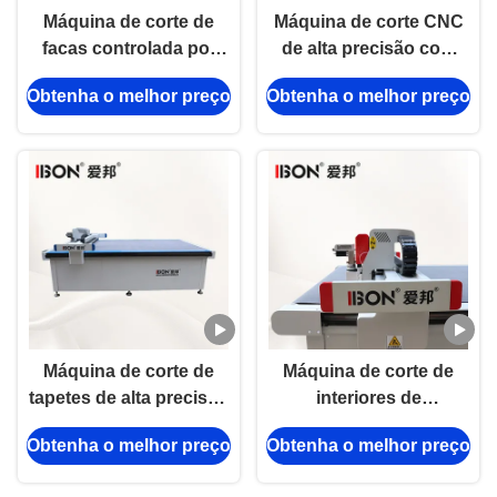
Máquina de corte de
Máquina de corte CNC
facas controlada por
de alta precisão com
computador de 50 Hz
220-380V de potência e
Obtenha o melhor preço
Obtenha o melhor preço
garantia de 3 anos para
produção de esteiras
automotivas
Máquina de corte de
Máquina de corte de
tapetes de alta precisão
interiores de
com precisão de ± 0,01
automóveis com área
Obtenha o melhor preço
Obtenha o melhor preço
mm e área de trabalho
de trabalho de 1600 x
de 1600 mm * 2500 mm
1300 mm Área de