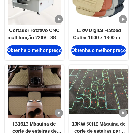
Cortador rotativo CNC
11kw Digital Flatbed
multifunção 220V - 380V
Cutter 1600 x 1300 mm
com área de trabalho de
Máquina de corte de
Obtenha o melhor preço
Obtenha o melhor preço
1600 x 1300 mm e
esteiras de automóvel
precisão de
CNC com 3 anos de
posicionamento de
garantia
±0,01 mm
IB1613 Máquina de
10KW 50HZ Máquina de
corte de esteiras de
corte de esteiras para