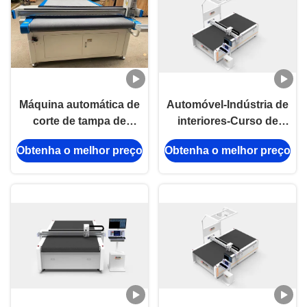
Máquina automática de
Automóvel-Indústria de
corte de tampa de
interiores-Curso de
cadeirinha de carro
carro-Cobre do banco
Obtenha o melhor preço
Obtenha o melhor preço
Máquina de corte de
de carro-Corte digital de
esteira de carro elétrica
cama plana
50Hz