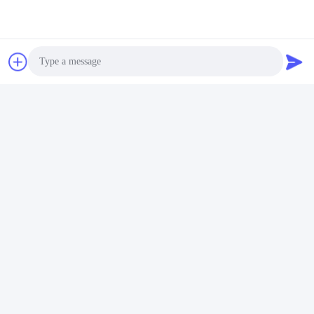
Contacte-nos
IBON Technology Co., Ltd.
E-mail
info@iboncutting.com
Photo
Video Call
O nosso endereço
Audio Call
Endereço
Edifício 5, n.o 212, Rua Liaofu, cidade de Liaobu, Dongguan,
Guangdong, República Popular da China
Telefone
86--13925852182