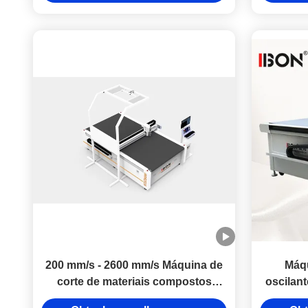
oscilantes CNC
200 mm/s - 2600 mm/s Máquina de
Máqu
corte de materiais compostos
oscilan
Máquina de corte de painéis
disp