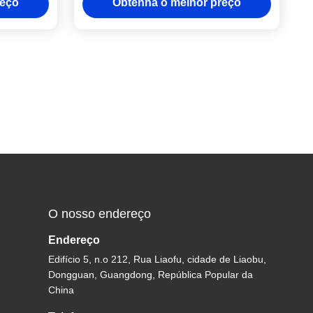
reço
Obtenha o melhor preço
des
O nosso endereço
Endereço
Edifício 5, n.o 212, Rua Liaofu, cidade de Liaobu,
Dongguan, Guangdong, República Popular da
China