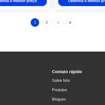
enha o melhor preço
Obtenha o melhor p
automática
(± 0,1 mm) sem mol
1
2
Contato rápido
Sobre Nós
Produtos
Blogues