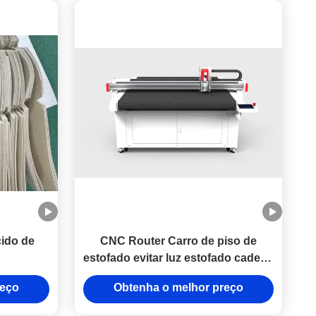
cido de
CNC Router Carro de piso de
estofado evitar luz estofado cadeira
cobre oscilar faca máquina de
reço
Obtenha o melhor preço
corte preço de fábrica