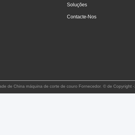
Soluções
Contacte-Nos
ade de China máquina de corte de couro Fornecedor. © de Copyright -2