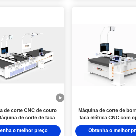
a de corte CNC de couro
Máquina de corte de bor
áquina de corte de faca
faca elétrica CNC com o
nalizada para painel de
personalização
enha o melhor preço
Obtenha o melhor p
lamento de lã mineral