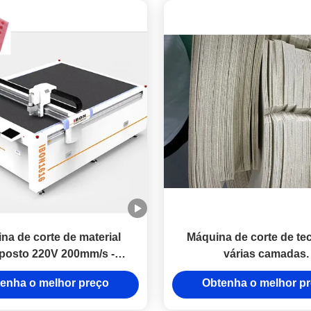
na de corte de material
Máquina de corte de te
osto 220V 200mm/s -
várias camadas.
 Máquina de corte de jato
enha o melhor preço
Obtenha o melhor p
CNC