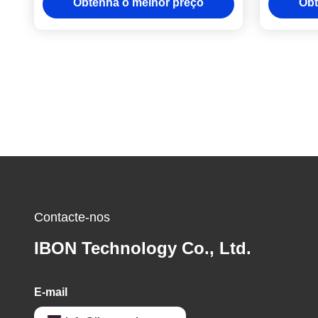
Obtenha o melhor preço
Obt
acústicos de 50 Hz
Contacte-nos
IBON Technology Co., Ltd.
E-mail