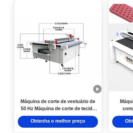
Máquina de corte de vestuário de
Máqui
50 Hz Máquina de corte de tecido
comp
CNC personalizável com material
2600mm/s
Obtenha o melhor preço
Obt
de colarinho de corte