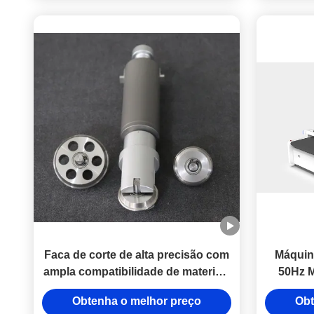
Faca de corte de alta precisão com
Máquin
ampla compatibilidade de materiais
50Hz M
e durabilidade industrial para
perso
Obtenha o melhor preço
Obt
máquinas de corte de facas
iso