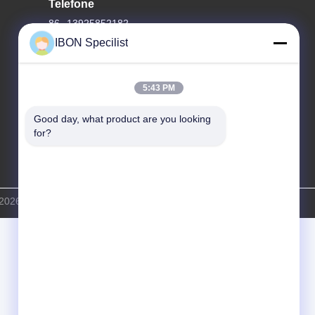
Telefone
86--13925852182
IBON Specilist
5:43 PM
Good day, what product are you looking 
for?
026 IBON Technology Co., Ltd. . Todos os direitos reservados.