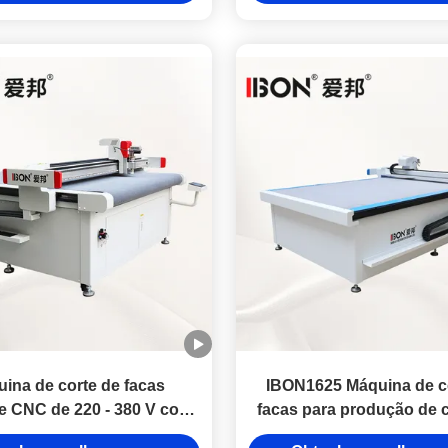
ina de corte de facas
IBON1625 Máquina de c
te CNC de 220 - 380 V com
facas para produção de 
ositivo de alimentação
de alta precisão de vária