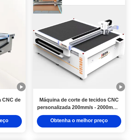
ca CNC de
Máquina de corte de tecidos CNC
personalizada 200mm/s - 2000mm/s
Máquina de corte de tecidos de
reço
Obtenha o melhor preço
vestuário