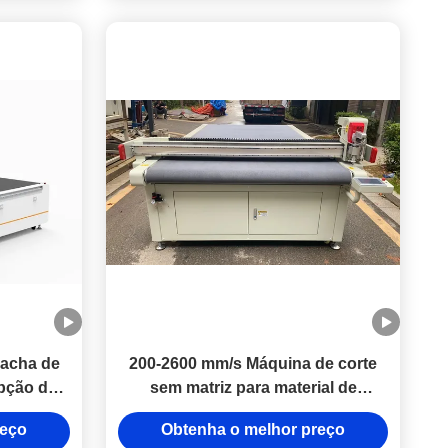
racha de
200-2600 mm/s Máquina de corte
pção de
sem matriz para material de
borracha de PVC
reço
Obtenha o melhor preço